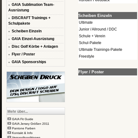
Kunden Feedback
GAIA Sublimation Team-
Ausrüstung
Scheiben Einzeln
DISCRAFT Trainings +
Ultimate
Schulpakete
Junior / Allround / DDC
Scheiben Einzeln
Schule + Verein
GAIA Einzel-Ausrüstung
Schul-Pakete
Disc Golf Körbe + Anlagen
Ultimate Trainings-Pakete
Flyer / Poster
Freestyle
GAIA Sponsorships
Flyer / Poster
Mehr über...
GAIA Fit Guide
GAIA Jersey Größen 2011
Pantone Farben
Kontakt & Info
Versandkonditionen