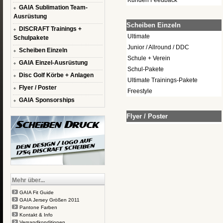
Kunden Feedback
GAIA Sublimation Team-
Ausrüstung
Scheiben Einzeln
DISCRAFT Trainings +
Ultimate
Schulpakete
Junior / Allround / DDC
Scheiben Einzeln
Schule + Verein
GAIA Einzel-Ausrüstung
Schul-Pakete
Disc Golf Körbe + Anlagen
Ultimate Trainings-Pakete
Flyer / Poster
Freestyle
GAIA Sponsorships
Flyer / Poster
Mehr über...
GAIA Fit Guide
GAIA Jersey Größen 2011
Pantone Farben
Kontakt & Info
Versandkonditionen