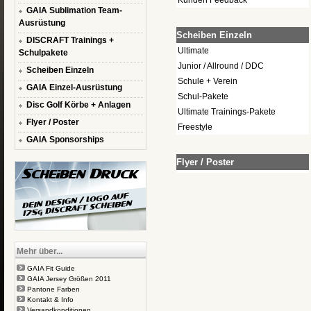
Kunden Feedback
GAIA Sublimation Team-
Ausrüstung
Scheiben Einzeln
DISCRAFT Trainings +
Ultimate
Schulpakete
Junior / Allround / DDC
Scheiben Einzeln
Schule + Verein
GAIA Einzel-Ausrüstung
Schul-Pakete
Disc Golf Körbe + Anlagen
Ultimate Trainings-Pakete
Flyer / Poster
Freestyle
GAIA Sponsorships
Flyer / Poster
Mehr über...
GAIA Fit Guide
GAIA Jersey Größen 2011
Pantone Farben
Kontakt & Info
Versandkonditionen