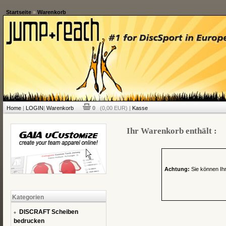
Startseite
»
Warenkorb
Home
|
LOGIN
|
Warenkorb
0
(0,00 EUR) |
Kasse
Ihr Warenkorb enthält :
Achtung:
Sie können Ihr
Kategorien
DISCRAFT Scheiben
bedrucken