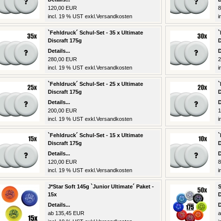
120,00 EUR
8
incl. 19 % UST exkl.
Versandkosten
i
`Fehldruck´ Schul-Set - 35 x Ultimate
`
Discraft 175g
D
Details...
D
280,00 EUR
2
incl. 19 % UST exkl.
Versandkosten
i
`Fehldruck´ Schul-Set - 25 x Ultimate
`
Discraft 175g
D
Details...
D
200,00 EUR
1
incl. 19 % UST exkl.
Versandkosten
i
`Fehldruck´ Schul-Set - 15 x Ultimate
`
Discraft 175g
D
Details...
D
120,00 EUR
8
incl. 19 % UST exkl.
Versandkosten
i
J*Star Soft 145g `Junior Ultimate´ Paket -
S
15x
D
Details...
D
ab 135,45 EUR
a