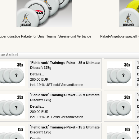
uper günstige Pakete für Unis, Teams, Vereine und Verbände
Paket-Angebote speziell 
ue Artikel
`Fehldruck´ Trainings-Paket - 35 x Ultimate
`
Discraft 175g
D
Details...
D
280,00 EUR
2
incl. 19 % UST exkl.
Versandkosten
i
`Fehldruck´ Trainings-Paket - 25 x Ultimate
`
Discraft 175g
D
Details...
D
200,00 EUR
1
incl. 19 % UST exkl.
Versandkosten
i
`Fehldruck´ Trainings-Paket - 15 x Ultimate
`
Discraft 175g
D
Details...
D