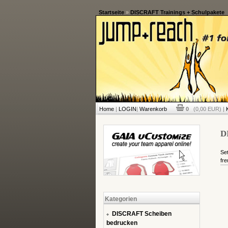
Startseite
»
DISCRAFT Trainings + Schulpakete
Home
|
LOGIN
|
Warenkorb
0
(0,00 EUR) |
D
Set
fre
Kategorien
DISCRAFT Scheiben
bedrucken