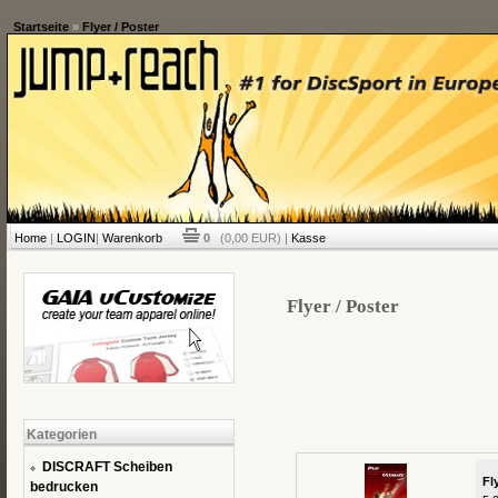
Startseite
»
Flyer / Poster
Home
|
LOGIN
|
Warenkorb
0
(0,00 EUR) |
Kasse
Flyer / Poster
Kategorien
DISCRAFT Scheiben
Fl
bedrucken