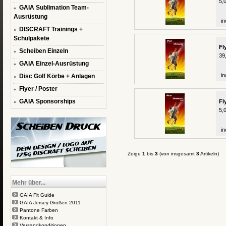
5,
GAIA Sublimation Team-
Ausrüstung
in
DISCRAFT Trainings +
Schulpakete
Fl
Scheiben Einzeln
39
GAIA Einzel-Ausrüstung
in
Disc Golf Körbe + Anlagen
Flyer / Poster
GAIA Sponsorships
Fl
5,
in
Zeige
1
bis
3
(von insgesamt
3
Artikeln)
Mehr über...
GAIA Fit Guide
GAIA Jersey Größen 2011
Pantone Farben
Kontakt & Info
Versandkonditionen