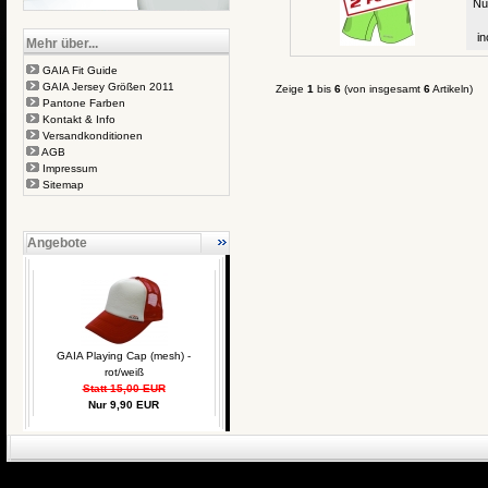
Nu
in
Mehr über...
GAIA Fit Guide
GAIA Jersey Größen 2011
Zeige
1
bis
6
(von insgesamt
6
Artikeln)
Pantone Farben
Kontakt & Info
Versandkonditionen
AGB
Impressum
Sitemap
Angebote
GAIA Playing Cap (mesh) -
rot/weiß
Statt 15,00 EUR
Nur 9,90 EUR
eCommerce Engin