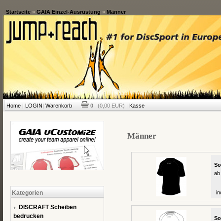
Startseite
»
GAIA Einzel-Ausrüstung
»
Männer
Home
|
LOGIN
|
Warenkorb
0
(0,00 EUR) |
Kasse
Männer
So
ab
Kategorien
in
DISCRAFT Scheiben
bedrucken
So