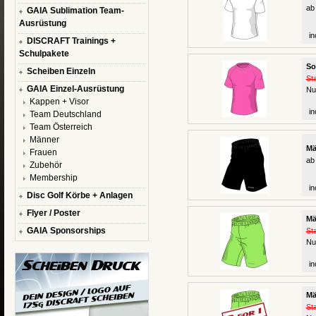
ab
GAIA Sublimation Team-
Ausrüstung
in
DISCRAFT Trainings +
Schulpakete
So
Scheiben Einzeln
St
GAIA Einzel-Ausrüstung
Nu
Kappen + Visor
in
Team Deutschland
Team Österreich
Männer
Mä
Frauen
ab
Zubehör
Membership
in
Disc Golf Körbe + Anlagen
Flyer / Poster
Mä
GAIA Sponsorships
St
Nu
in
Mä
St