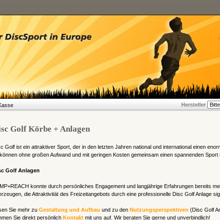
Hersteller
Kasse
isc Golf Körbe + Anlagen
c Golf ist ein attraktiver Sport, der in den letzten Jahren national und international einen e
t können ohne großen Aufwand und mit geringen Kosten gemeinsam einen spannenden Sport i
sc Golf Anlagen
MP+REACH konnte durch persönliches Engagement und langjährige Erfahrungen bereits m
rzeugen, die Attraktivität des Freizeitangebots durch eine professionelle Disc Golf Anlage sign
sen Sie mehr zu
Gestaltung und Aufbau
und zu den
Nutzungsperspektiven
(Disc Golf A
men Sie direkt persönlich
Kontakt
mit uns auf. Wir beraten Sie gerne und unverbindlich!