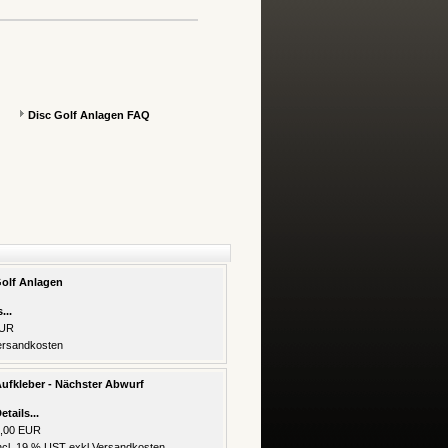
Disc Golf Anlagen FAQ
Golf Anlagen
...
EUR
ersandkosten
ufkleber - Nächster Abwurf
etails...
,00 EUR
ncl. 19 % UST exkl.
Versandkosten