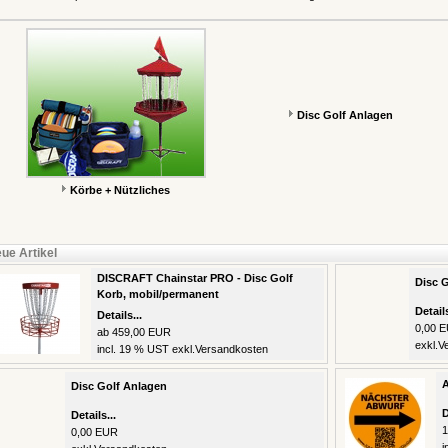
Disc Golf Anlagen
Körbe + Nützliches
ue Artikel
DISCRAFT Chainstar PRO - Disc Golf
Disc 
Korb, mobil/permanent
Details
Details...
0,00 
ab 459,00 EUR
exkl.
V
incl. 19 % UST exkl.
Versandkosten
A
Disc Golf Anlagen
D
Details...
1
0,00 EUR
i