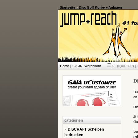
Startseite
»
Disc Golf Körbe + Anlagen
Home
|
LOGIN
|
Warenkorb
0
(0,00 EUR) |
D
Dis
al
Di
JU
Kategorien
übe
DISCRAFT Scheiben
Le
bedrucken
neh