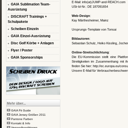
E-Mail: info(at)JUMP-and-REACH.com
GAIA Sublimation Team-
USt-Id-Nr.: DE 187091654
Ausrüstung
Web-Design
:
DISCRAFT Trainings +
Kay Märthesheimer, Mainz
Schulpakete
Scheiben Einzeln
Ursprungs-Template von
Tonsai
GAIA Einzel-Ausrüstung
Bildautoren
:
Disc Golf Körbe + Anlagen
Sebastian Schulz, Heiko Kissling, Joche
Flyer / Poster
Online-Streitschlichtung
:
Die EU-Kommission stellt eine Plattfor
GAIA Sponsorships
Streitigkeiten im Zusammenhang mit ihr
finden Sie hier:
http://ec.europa.eu/cons
Unsere E-Mail für Verbraucherbeschwe
Mehr über...
GAIA Fit Guide
GAIA Jersey Größen 2011
Pantone Farben
Kontakt & Info
Versandkonditionen