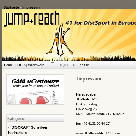
Startseite
»
Impressum
Home
|
LOGIN
|
Warenkorb
0
(0,00 EUR) |
Kasse
Impressum
Herausgeber
:
JUMP+REACH
Heiko Kissling
Flößerweg 26
55252 Mainz-Kastel / GERMANY
Kategorien
fon +49-6131-90 50 27
DISCRAFT Scheiben
bedrucken
www.JUMP-and-REACH.com