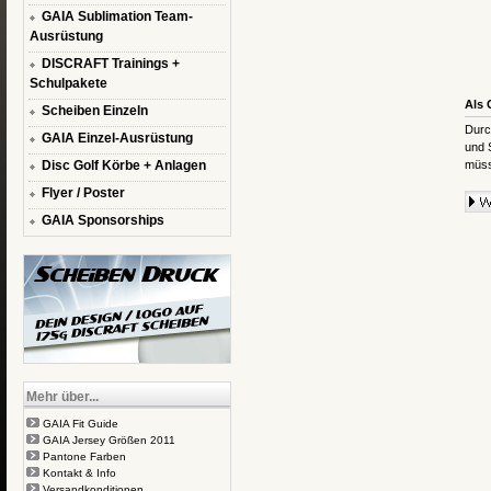
GAIA Sublimation Team-
Ausrüstung
DISCRAFT Trainings +
Schulpakete
Als 
Scheiben Einzeln
Durc
GAIA Einzel-Ausrüstung
und 
Disc Golf Körbe + Anlagen
müss
Flyer / Poster
GAIA Sponsorships
Mehr über...
GAIA Fit Guide
GAIA Jersey Größen 2011
Pantone Farben
Kontakt & Info
Versandkonditionen